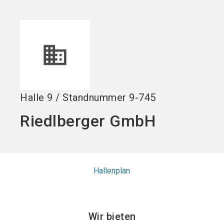
Stand buchen!
search
Halle
9
/
Standnummer
9-745
Riedlberger GmbH
Hallenplan
Wir bieten