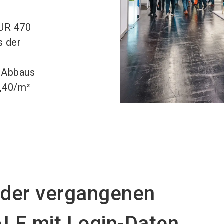
EUR 470
s der
 Abbaus
6,40/m²
 der vergangenen
E mit Login-Daten