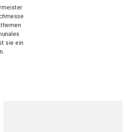
ermeister
achmesse
tsthemen
mmunales
t sie ein
n.