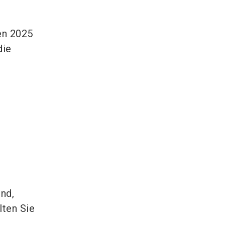
en 2025
die
nd,
lten Sie