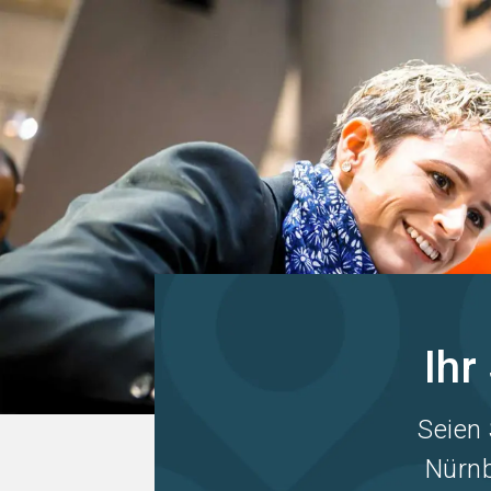
Ih
Seien 
Nürnb