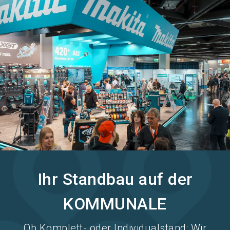
Stand buchen!
search
Ihr Standbau auf der
KOMMUNALE
Ob Komplett- oder Individualstand: Wir