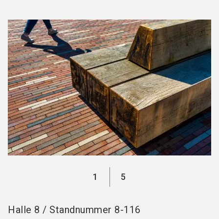
Stand buchen!
search
1
5
Halle
8
/
Standnummer
8-116