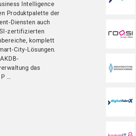
usiness Intelligence
en Produktpalette der
nt-Diensten auch
I-zertifizierten
hbereiche, komplett
art-City-Lösungen.
e AKDB-
erwaltung das
 ...