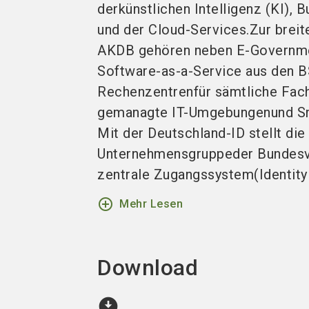
derkünstlichen Intelligenz (KI), B
und der Cloud-Services.Zur breit
AKDB gehören neben E-Governme
Software-as-a-Service aus den BS
Rechenzentrenfür sämtliche Fac
gemanagte IT-Umgebungenund Sm
Mit der Deutschland-ID stellt di
Unternehmensgruppeder Bundesv
zentrale Zugangssystem(Identity P
add_circle_outline
Mehr Lesen
Download
download_for_offline