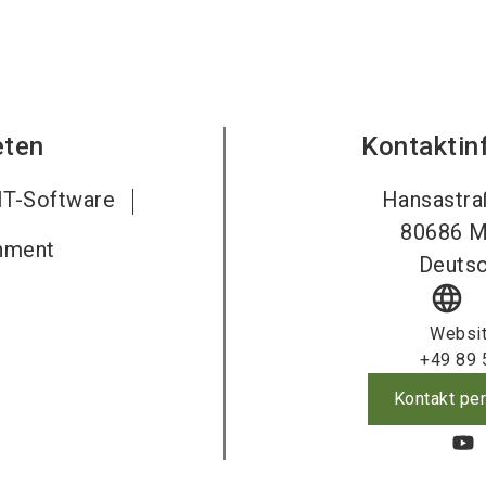
eten
Kontaktin
IT-Software
Hansastra
80686
M
nment
Deutsc
language
Websi
+49 89 
Kontakt per