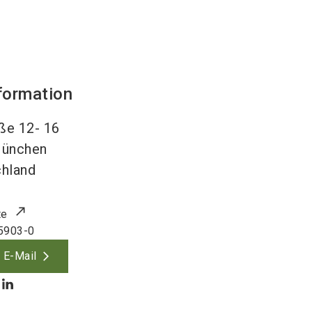
formation
ße 12- 16
ünchen
hland
te
5903-0
 E-Mail