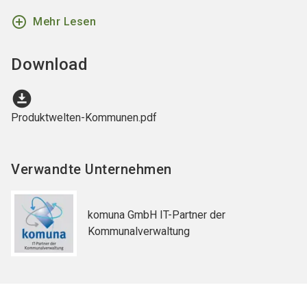
add_circle_outline
Mehr Lesen
Download
download_for_offline
Produktwelten-Kommunen.pdf
Verwandte Unternehmen
komuna GmbH IT-Partner der
Kommunalverwaltung