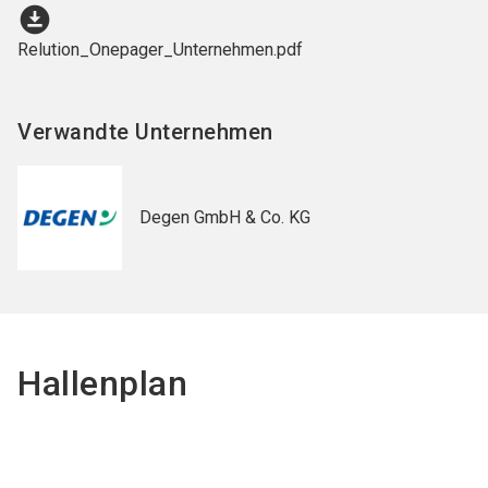
download_for_offline
Relution_Onepager_Unternehmen.pdf
Verwandte Unternehmen
Degen GmbH & Co. KG
Hallenplan