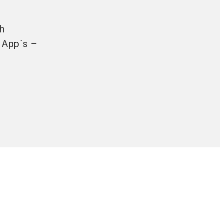
h
 App´s –