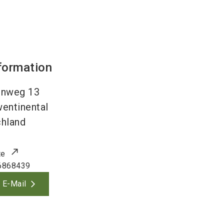
formation
rnweg 13
entinental
hland
te
6868439
 E-Mail