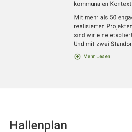
kommunalen Kontext
Mit mehr als 50 enga
realisierten Projekt
sind wir eine etablie
Und mit zwei Standorte
add_circle_outline
Mehr Lesen
Hallenplan