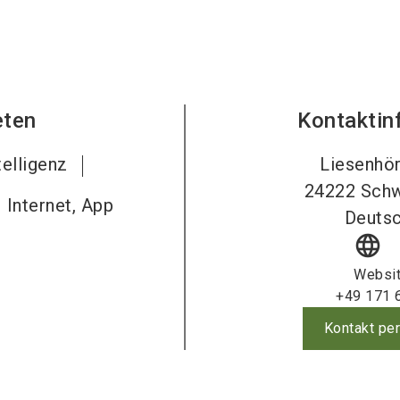
eten
Kontaktin
telligenz
Liesenhö
24222
Schw
Internet, App
Deutsc
language
Websi
+49 171 
Kontakt per