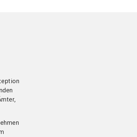
zeption
unden
Ämter,
rnehmen
im