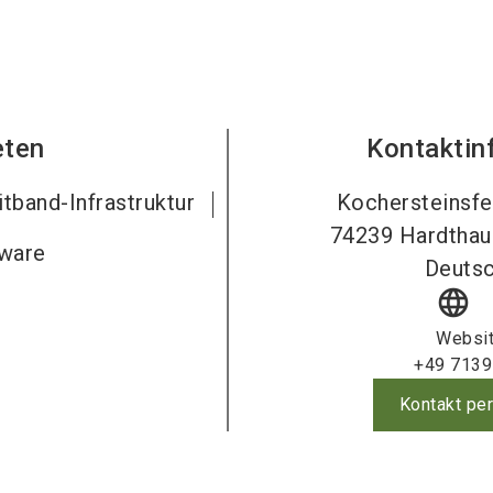
eten
Kontaktin
tband-Infrastruktur
Kochersteinsfe
74239
Hardthau
ware
Deutsc
language
Websi
+49 7139
Kontakt per