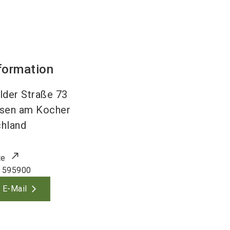
formation
lder Straße 73
sen am Kocher
hland
te
 595900
 E-Mail