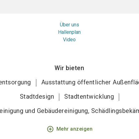
Über uns
Hallenplan
Video
Wir bieten
lentsorgung
Ausstattung öffentlicher Außenfl
Stadtdesign
Stadtentwicklung
reinigung und Gebäudereinigung, Schädlingsbekä
add_circle_outline
Mehr anzeigen