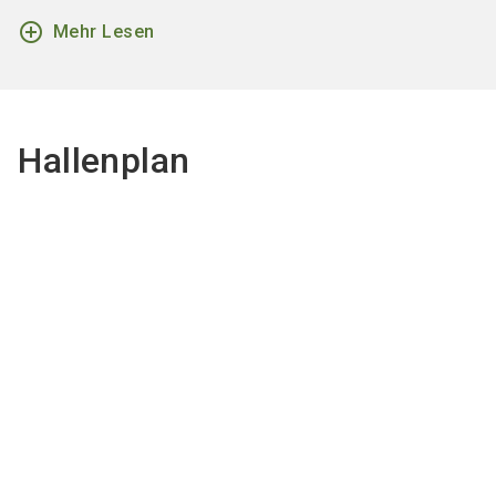
add_circle_outline
Mehr Lesen
Hallenplan