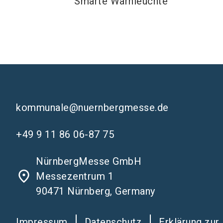
Smarte Warnleuchte
kommunale@nuernbergmesse.de
+49 9 11 86 06-87 75
NürnbergMesse GmbH
place
Messezentrum 1
90471 Nürnberg, Germany
Impressum
Datenschutz
Erklärung zur 