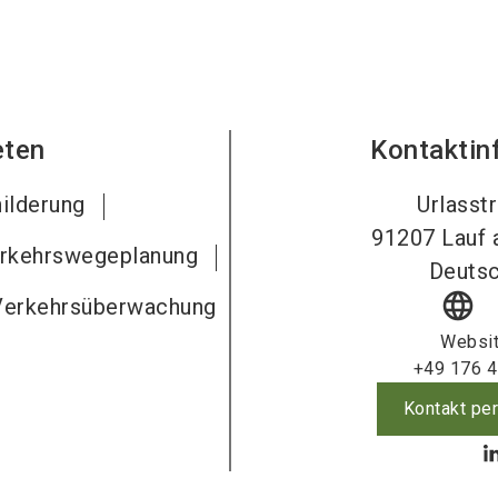
eten
Kontaktin
ilderung
Urlasst
91207
Lauf 
erkehrswegeplanung
Deutsc
language
Verkehrsüberwachung
Websi
+49 176 
Kontakt per