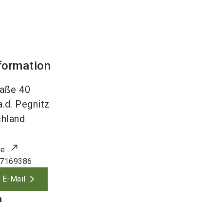
formation
raße 40
a.d. Pegnitz
hland
te
47169386
 E-Mail