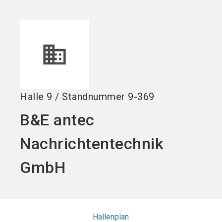
Stand buchen!
search
Halle
9
/
Standnummer
9-369
B&E antec
Nachrichtentechnik
GmbH
Hallenplan